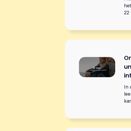
het
22 
On
un
in
In 
lee
kan