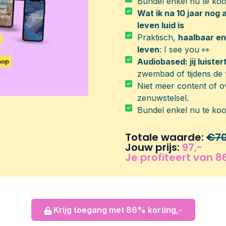
Bundel enkel nu te koop
Wat ik na 10 jaar nog a
leven luid is
Praktisch,
haalbaar en
leven
: I see you 👀
Audiobased: jij luiste
zwembad of tijdens de 
Niet meer content of
zenuwstelsel.
Bundel enkel nu te koop
Totale waarde:
€7
Jouw prijs:
97,-
Je profiteert van 8
Krijg toegang met 86% korting,-