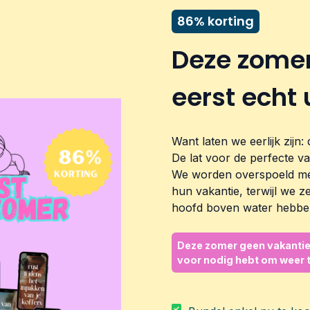
86% korting
Deze zomer
eerst echt 
Want laten we eerlijk zijn
De lat voor de perfecte va
We worden overspoeld met
hun vakantie, terwijl we 
hoofd boven water hebbe
Deze zomer geen vakantie,
voor nodig hebt om weer