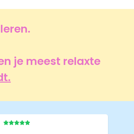
leren.
leen je meest relaxte
dt.