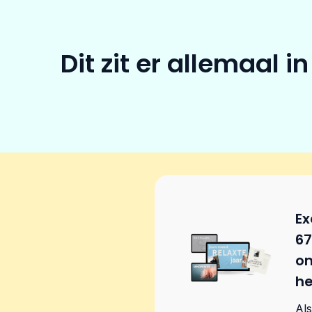
Dit zit er allemaal 
Ex
6
om
he
Als