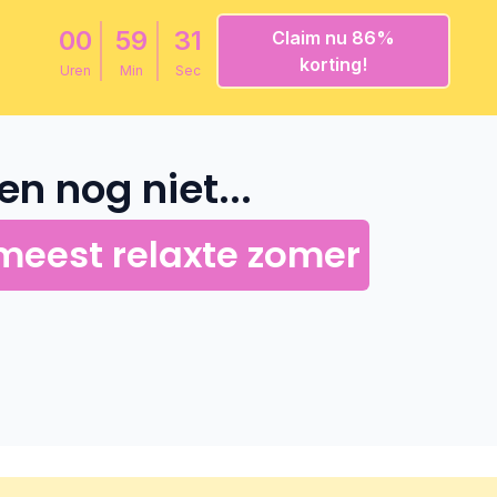
00
59
30
Claim nu 86%
korting!
Uren
Min
Sec
n nog niet...
meest relaxte zomer