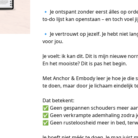
🔹 Je ontspant zonder eerst álles op ord
to-do lijst kan openstaan – en toch voel jij 
🔹 Je vertrouwt op jezelf. Je hebt niet la
voor jou.

Je voelt: ik kan dit. Dit is mijn nieuwe nor
En het mooiste? Dit is pas het begin.

Met Anchor & Embody leer je hoe je die s
te doen, maar door je lichaam eindelijk t
Dat betekent:

✅ Geen gespannen schouders meer aan h
✅ Geen verkrampte ademhaling zodra je 
✅ Geen rusteloosheid meer in bed, terwij
Je hoeft niet méér te doen. Je mag juist mi