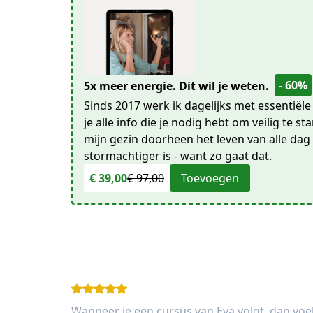
- 60%
5x meer energie. Dit wil je weten.
Sinds 2017 werk ik dagelijks met essentiële
je alle info die je nodig hebt om veilig te s
mijn gezin doorheen het leven van alle da
stormachtiger is - want zo gaat dat.
€ 39,00
€ 97,00
Toevoegen
Wanneer je een cursus van Eva volgt, dan voe