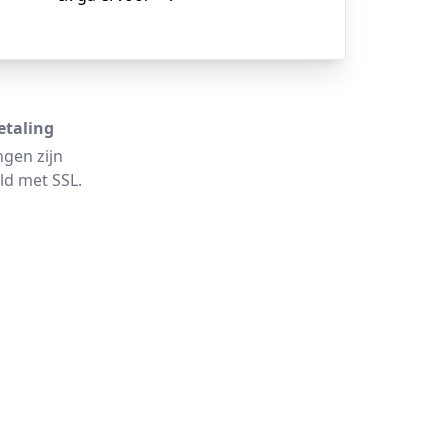
etaling
ngen zijn
ld met SSL.