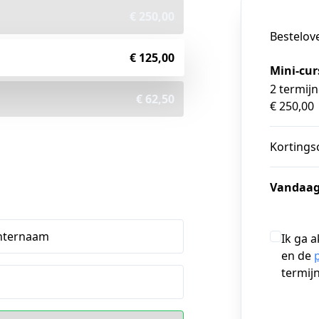
€ 250,00
Bestelov
€ 125,00
Mini-cur
2 termijn
€ 62,50
€ 250,00
Kortings
Vandaag
hternaam
Ik ga 
en de
termij