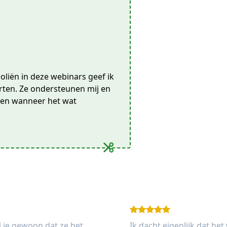
 oliën in deze webinars geef ik
tarten. Ze ondersteunen mij en
g en wanneer het wat
l je gewoon dat ze het
Ik dacht eigenlijk dat het