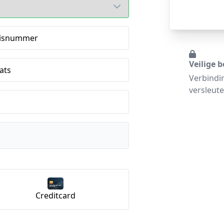
isnummer
Veilige b
ats
Verbindi
versleute
Creditcard