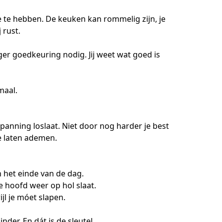
e te hebben. De keuken kan rommelig zijn, je 
rust.

nger goedkeuring nodig. Jij weet wat goed is 
maal.

panning loslaat. Niet door nog harder je best 
e laten ademen.

et einde van de dag.

hoofd weer op hol slaat.

l je móet slapen.

nder. En dát is de sleutel.
